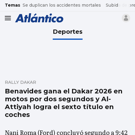
common.go-to-content
Temas
Se duplican los accidentes mortales
Subida de pr
header.menu.open
Deportes
RALLY DAKAR
Benavides gana el Dakar 2026 en
motos por dos segundos y Al-
Attiyah logra el sexto título en
coches
Nani Roma (Ford) concluyó segundo a 9:42