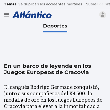
common.go-to-content
Temas
Se duplican los accidentes mortales
Subida de pr
header.menu.open
Deportes
En un barco de leyenda en los
Juegos Europeos de Cracovia
El cangués Rodrigo Germade conquistó,
junto a sus compañeros del K4 500, la
medalla de oro en los Juegos Europeos de
Cracovia para elevar a la inmortalidad a