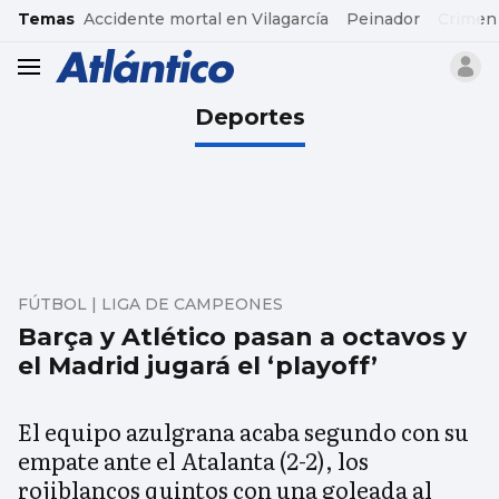
common.go-to-content
Temas
Accidente mortal en Vilagarcía
Peinador
Crimen
header.menu.open
Deportes
FÚTBOL | LIGA DE CAMPEONES
Barça y Atlético pasan a octavos y
el Madrid jugará el ‘playoff’
El equipo azulgrana acaba segundo con su
empate ante el Atalanta (2-2), los
rojiblancos quintos con una goleada al