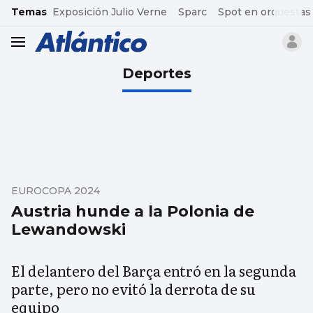
common.go-to-content
Temas
Exposición Julio Verne
Sparc
Spot en orquestas
header.menu.open
Deportes
EUROCOPA 2024
Austria hunde a la Polonia de
Lewandowski
El delantero del Barça entró en la segunda
parte, pero no evitó la derrota de su
equipo