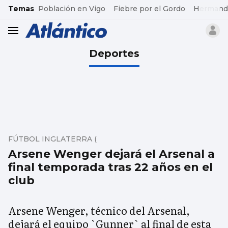
common.go-to-content
Temas
Población en Vigo
Fiebre por el Gordo
Hermand
header.menu.open
Deportes
FÚTBOL INGLATERRA (
Arsene Wenger dejará el Arsenal a
final temporada tras 22 años en el
club
Arsene Wenger, técnico del Arsenal,
dejará el equipo `Gunner` al final de esta