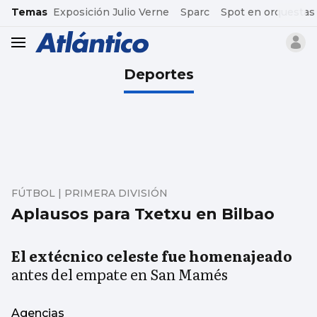
common.go-to-content
Temas
Exposición Julio Verne
Sparc
Spot en orquestas
header.menu.open
Deportes
FÚTBOL | PRIMERA DIVISIÓN
Aplausos para Txetxu en Bilbao
El extécnico celeste fue homenajeado
antes del empate en San Mamés
Agencias