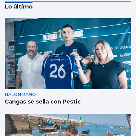
Lo último
FÚTBOL | PRIMERA DIVISIÓN
Bisiwu: "Cuando Flick quiera, estaré listo"
BALONMANO
Cangas se sella con Pestic