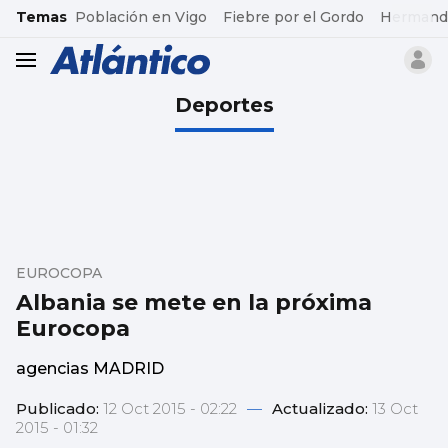
common.go-to-content
Temas
Población en Vigo
Fiebre por el Gordo
Hermand
header.menu.open
Deportes
EUROCOPA
Albania se mete en la próxima
Eurocopa
agencias MADRID
Publicado:
12 Oct 2015 - 02:22
—
Actualizado:
13 Oct
2015 - 01:32