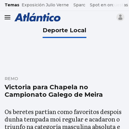
common.go-to-content
Temas
Exposición Julio Verne
Sparc
Spot en orquestas
header.menu.open
Deporte Local
REMO
Victoria para Chapela no
Campionato Galego de Meira
Os beretes partían como favoritos despois
dunha tempada moi regular e acadaron o
triunfo na categoría masculina absoluta e