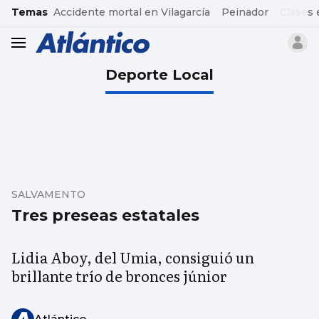
common.go-to-content
Temas
Accidente mortal en Vilagarcía
Peinador
Clases 
header.menu.open
Deporte Local
SALVAMENTO
Tres preseas estatales
Lidia Aboy, del Umia, consiguió un
brillante trío de bronces júnior