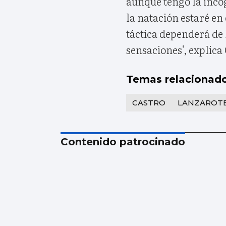
aunque tengo la incó
la natación estaré en 
táctica dependerá de 
sensaciones', explic
Temas relacionad
CASTRO
LANZAROT
Contenido patrocinado