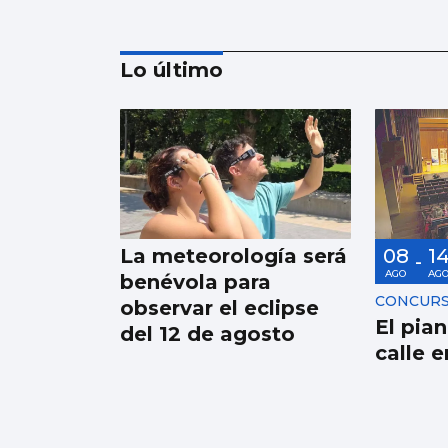
Lo último
BALONCESTO
Sandra Martínez guía
a España a
semifinales
La meteorología será
08
1
-
AGO
AG
benévola para
CONCUR
observar el eclipse
El pian
del 12 de agosto
calle 