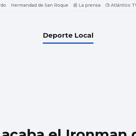
rdo
Hermandad de San Roque
📰 La prensa
📺 Atlántico T
Deporte Local
 acaba el Ironman 