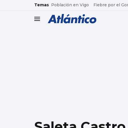
common.go-to-content
Temas
Población en Vigo
Fiebre por el Go
header.menu.open
Saleta Castro