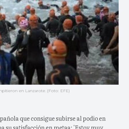
ompitieron en Lanzarote. (Foto: EFE)
spañola que consigue subirse al podio en
a su satisfacción en metaa: 'Estoy muy