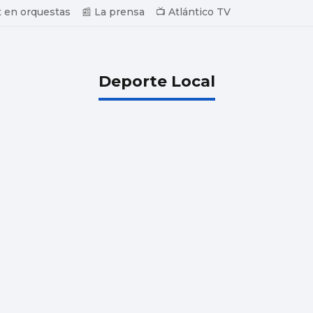
 en orquestas
📰 La prensa
📺 Atlántico TV
Deporte Local