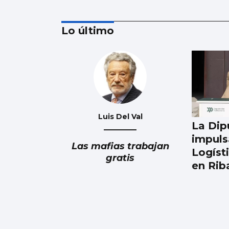
Lo último
EUROPEO SUB-18
La España de Sandra
Martínez arrasa a
Croacia en los
Luis Del Val
La Dip
octavos
impuls
Las mafias trabajan
Logíst
gratis
en Ri