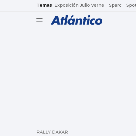
common.go-to-content
Temas
Exposición Julio Verne
Sparc
Spot
header.menu.open
RALLY DAKAR