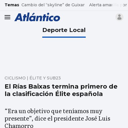
common.go-to-content
Temas
Cambio del “skyline” de Guixar
Alerta amarilla por
header.menu.open
Deporte Local
CICLISMO | ÉLITE Y SUB23
El Rías Baixas termina primero de
la clasificación Élite española
“Era un objetivo que teníamos muy
presente”, dice el presidente José Luis
Chamorro