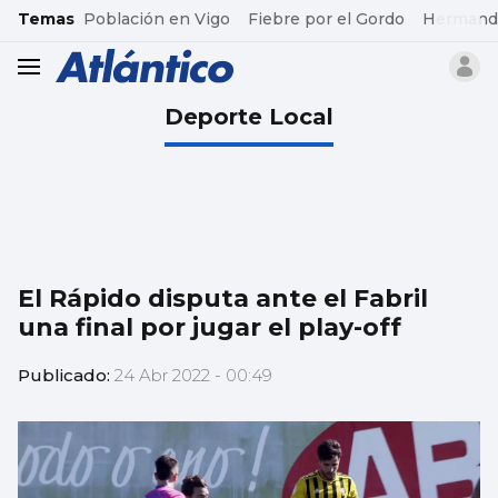
common.go-to-content
Temas
Población en Vigo
Fiebre por el Gordo
Hermand
header.menu.open
Deporte Local
El Rápido disputa ante el Fabril
una final por jugar el play-off
Publicado:
24 Abr 2022 - 00:49