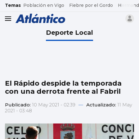
common.go-to-content
Temas
Población en Vigo
Fiebre por el Gordo
Hermand
header.menu.open
Deporte Local
El Rápido despide la temporada
con una derrota frente al Fabril
Publicado:
10 May 2021 - 02:39
—
Actualizado:
11 May
2021 - 03:48