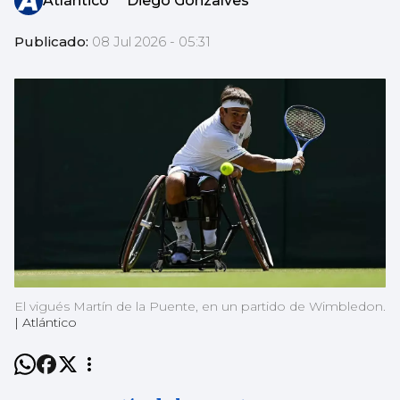
Atlántico
Diego Gonzalves
Publicado:
08 Jul 2026 - 05:31
El vigués Martín de la Puente, en un partido de Wimbledon.
|
Atlántico