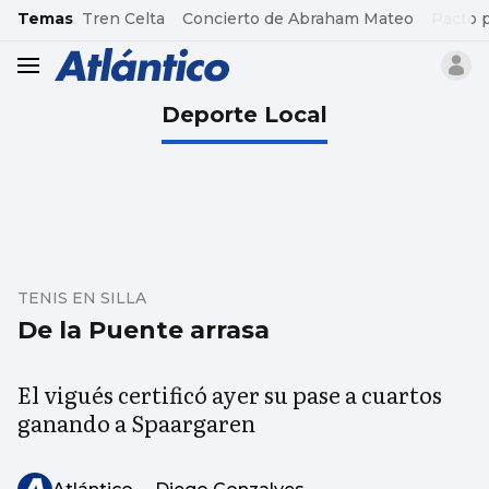
common.go-to-content
Temas
Tren Celta
Concierto de Abraham Mateo
Pacto 
header.menu.open
Deporte Local
TENIS EN SILLA
De la Puente arrasa
El vigués certificó ayer su pase a cuartos
ganando a Spaargaren