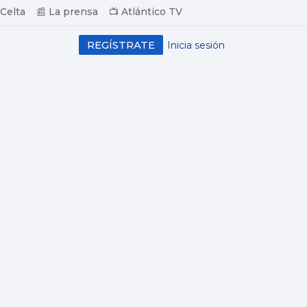
 Celta
📰 La prensa
📺 Atlántico TV
REGÍSTRATE
Inicia sesión