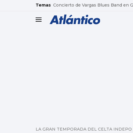
common.go-to-content
Temas
Concierto de Vargas Blues Band en
header.menu.open
LA GRAN TEMPORADA DEL CELTA INDEPO 