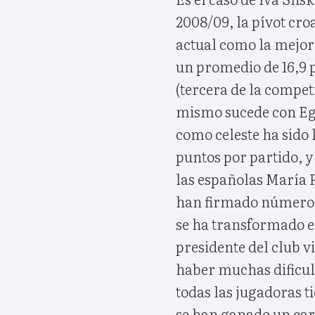
2008/09, la pívot cro
actual como la mejor 
un promedio de 16,9 p
(tercera de la compet
mismo sucede con Egl
como celeste ha sido 
puntos por partido, y
las españolas María 
han firmado números
se ha transformado e
presidente del club v
haber muchas dificul
todas las jugadoras t
se han ganado un cart