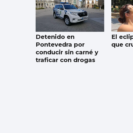
REMO
Borja con en el
cuatro sin
Detenido en
El ecli
Pontevedra por
que cr
conducir sin carné y
traficar con drogas
FÚTBOL
Fran Vieites tiene
nuevo equipo, el