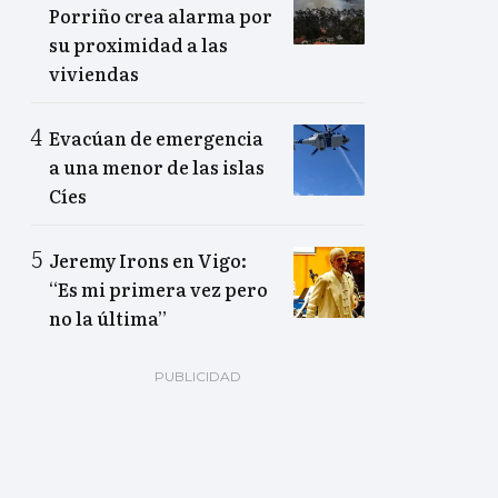
Porriño crea alarma por
su proximidad a las
viviendas
Evacúan de emergencia
a una menor de las islas
Cíes
Jeremy Irons en Vigo:
“Es mi primera vez pero
no la última”