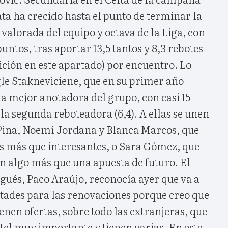
ata ha crecido hasta el punto de terminar la
valorada del equipo y octava de la Liga, con
untos, tras aportar 13,5 tantos y 8,3 rebotes
ición en este apartado) por encuentro. Lo
e Stakneviciene, que en su primer año
la mejor anotadora del grupo, con casi 15
 la segunda reboteadora (6,4). A ellas se unen
Pina, Noemí Jordana y Blanca Marcos, que
 más que interesantes, o Sara Gómez, que
n algo más que una apuesta de futuro. El
igués, Paco Araújo, reconocía ayer que va a
tades para las renovaciones porque creo que
ienen ofertas, sobre todo las extranjeras, que
el muy importante y tienen varias. En este