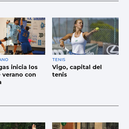
ANO
TENIS
as inicia los
Vigo, capital del
e verano con
tenis
a