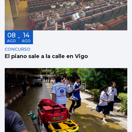
08
14
-
AGO
AGO
CONCURSO
El piano sale a la calle en Vigo