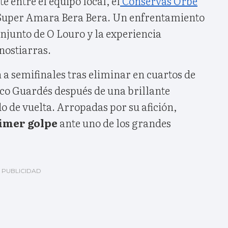
e entre el equipo local, el
Conservas Orbe
l Super Amara Bera Bera. Un enfrentamiento
conjunto de O Louro y la experiencia
nostiarras.
 a semifinales tras eliminar en cuartos de
tico Guardés después de una brillante
do de vuelta. Arropadas por su afición,
rimer golpe
ante uno de los grandes