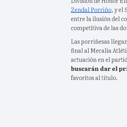
División de Honor Elit
Zendal Porriño
, y e
entre la ilusión del 
competitiva de las do
Las porriñesas llegan
final al Mecalia Atlé
actuación en el parti
buscarán dar el p
favoritos al título.