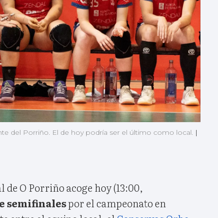
nte del Porriño. El de hoy podría ser el último como local.
|
l de O Porriño acoge hoy (13:00,
e semifinales
por el campeonato en