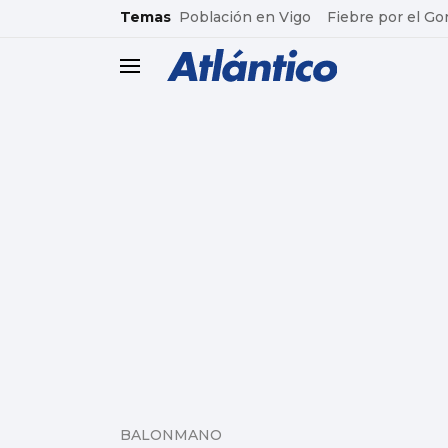
common.go-to-content
Temas
Población en Vigo
Fiebre por el Go
header.menu.open
BALONMANO