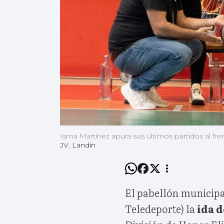
Isma Martínez apura sus últimos partidos al fre
JV. Landín
El pabellón municipa
Teledeporte) la
ida d