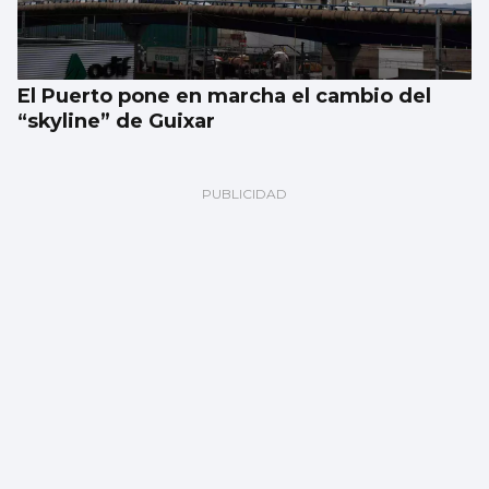
El Puerto pone en marcha el cambio del
“skyline” de Guixar
Roberto Barcala: "Una persona que se está
ahogando no hace aspavientos ni grita,
sólo aboya en el agua"