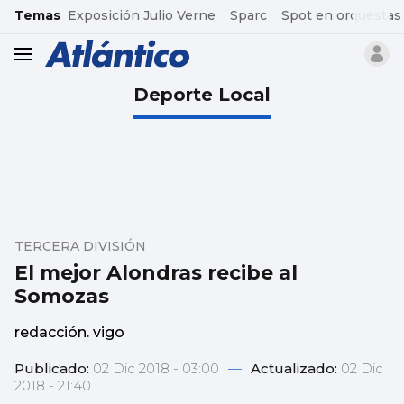
common.go-to-content
Temas
Exposición Julio Verne
Sparc
Spot en orquestas
header.menu.open
Deporte Local
TERCERA DIVISIÓN
El mejor Alondras recibe al
Somozas
redacción. vigo
Publicado:
02 Dic 2018 - 03:00
—
Actualizado:
02 Dic
2018 - 21:40