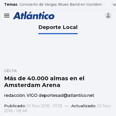
common.go-to-content
Temas
Concierto de Vargas Blues Band en Gondomar
Ta
header.menu.open
Deporte Local
CELTA
Más de 40.000 almas en el
Amsterdam Arena
redacción. VIGO deportesad@atlantico.net
Publicado:
01 Nov 2016 - 01:33
—
Actualizado:
02 Nov
2016 - 09:49