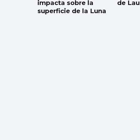
impacta sobre la
de Lau
superficie de la Luna
Remolcan una
embarcación que
quedó a la deriva
cerca de la isla de
San Simón