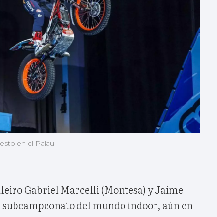
esto en el Palau
aleiro Gabriel Marcelli (Montesa) y Jaime
el subcampeonato del mundo indoor, aún en