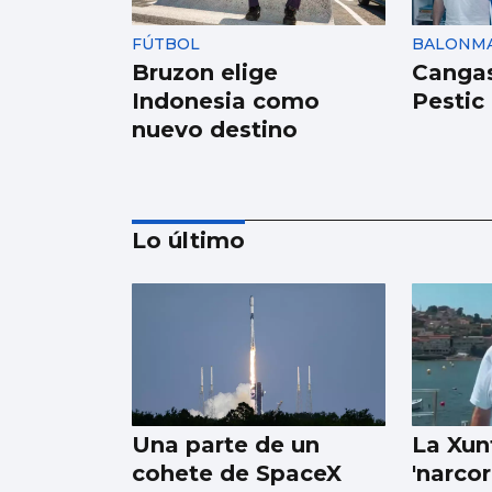
FÚTBOL
BALONM
Bruzon elige
Cangas
Indonesia como
Pestic
nuevo destino
Lo último
BALONCESTO
Sandra Martínez guía
a España a
semifinales
Una parte de un
La Xun
cohete de SpaceX
'narcor