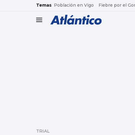
common.go-to-content
Temas
Población en Vigo
Fiebre por el Go
header.menu.open
TRIAL