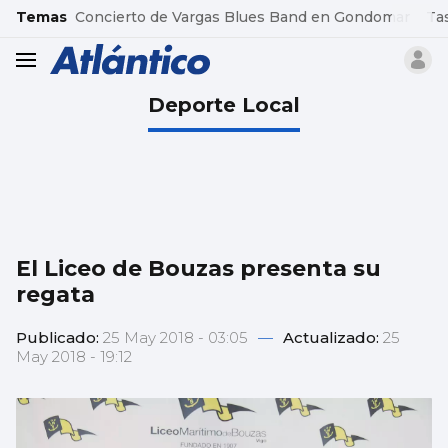
common.go-to-content
Temas
Concierto de Vargas Blues Band en Gondomar
Ta
header.menu.open
Deporte Local
El Liceo de Bouzas presenta su
regata
Publicado:
25 May 2018 - 03:05
—
Actualizado:
25
May 2018 - 19:12