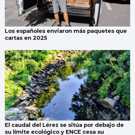
EUROPEO SUB-18
La España de Sandra Martínez arrasa a
Croacia en los octavos
Los españoles enviaron más paquetes que
cartas en 2025
El caudal del Lérez se sitúa por debajo de
su límite ecológico y ENCE cesa su