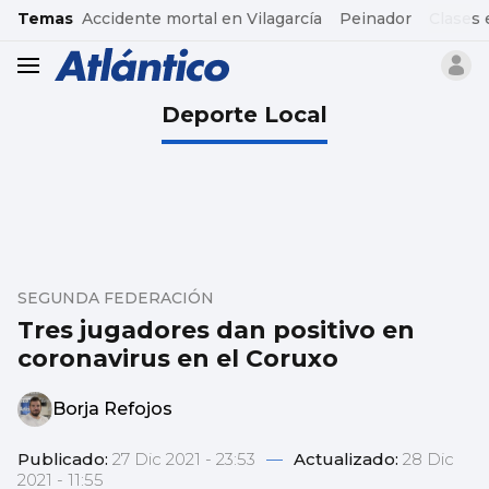
common.go-to-content
Temas
Accidente mortal en Vilagarcía
Peinador
Clases 
header.menu.open
Deporte Local
SEGUNDA FEDERACIÓN
Tres jugadores dan positivo en
coronavirus en el Coruxo
Borja Refojos
Publicado:
27 Dic 2021 - 23:53
—
Actualizado:
28 Dic
2021 - 11:55