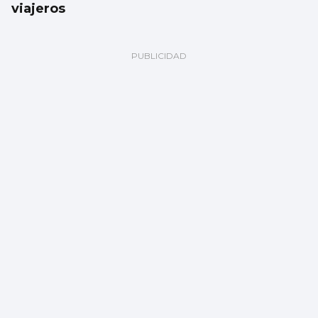
viajeros
Galería | Celta Fortuna y Coruxo se miden
en la pretemporada