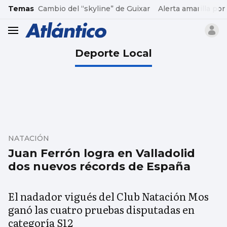
common.go-to-content
Temas
Cambio del “skyline” de Guixar
Alerta amarilla por
header.menu.open
Deporte Local
NATACIÓN
Juan Ferrón logra en Valladolid
dos nuevos récords de España
El nadador vigués del Club Natación Mos
ganó las cuatro pruebas disputadas en
categoría S12