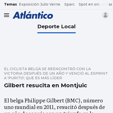
common.go-to-content
Temas
Exposición Julio Verne
Sparc
Spot en orquestas
header.menu.open
Deporte Local
EL CICLISTA BELGA SE REENCONTRÓ CON LA
VICTORIA DESPUÉS DE UN AÑO Y VENCIÓ AL ESPRINT
A 'PURITO', QUE ES MÁS LÍDER
Gilbert resucita en Montjuic
El belga Philippe Gilbert (BMC), número
uno mundial en 2011, resucitó después de