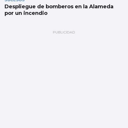
Despliegue de bomberos en la Alameda
por un incendio
FÁBRICA
La planta de chips fotónicos Sparc moviliza
110 millones