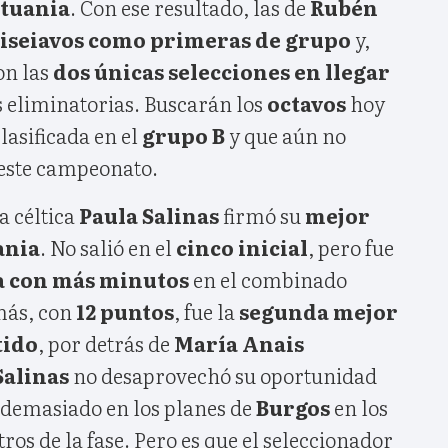
ituania
. Con ese resultado, las de
Rubén
ciseiavos como primeras de grupo
y,
son las
dos únicas selecciones en llegar
s eliminatorias. Buscarán los
octavos
hoy
clasificada en el
grupo B
y que aún no
 este campeonato.
la céltica
Paula Salinas
firmó su
mejor
ania
. No salió en el
cinco inicial
, pero fue
a con más minutos
en el combinado
más, con
12 puntos
, fue la
segunda mejor
tido
, por detrás de
María Anais
Salinas
no desaprovechó su oportunidad
 demasiado en los planes de
Burgos
en los
os de la fase. Pero es que el seleccionador