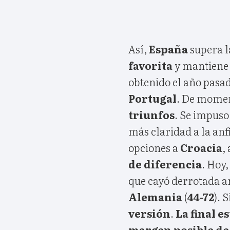
Así,
España
supera 
favorita
y mantiene 
obtenido el año pasad
Portugal
. De mome
triunfos
. Se impuso
más claridad a la anf
opciones a
Croacia
,
de diferencia
. Hoy
que cayó derrotada a
Alemania
(
44-72
). 
versión
.
La final e
margen posible de