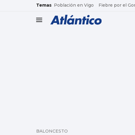
common.go-to-content
Temas
Población en Vigo
Fiebre por el Go
header.menu.open
BALONCESTO