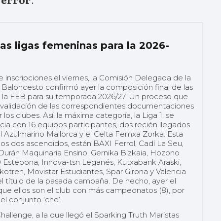
as ligas femeninas para la 2026-
de inscripciones el viernes, la Comisión Delegada de la
Baloncesto confirmó ayer la composición final de las
 la FEB para su temporada 2026/27. Un proceso que
 validación de las correspondientes documentaciones
los clubes. Así, la máxima categoría, la Liga 1, se
cia con 16 equipos participantes, dos recién llegados
l Azulmarino Mallorca y el Celta Femxa Zorka. Esta
s dos ascendidos, están BAXI Ferrol, Cadí La Seu,
urán Maquinaria Ensino, Gernika Bizkaia, Hozono
60 Estepona, Innova-tsn Leganés, Kutxabank Araski,
kotren, Movistar Estudiantes, Spar Girona y Valencia
l título de la pasada campaña. De hecho, ayer el
ue ellos son el club con más campeonatos (8), por
del conjunto ‘che’.
Challenge, a la que llegó el Sparking Truth Maristas