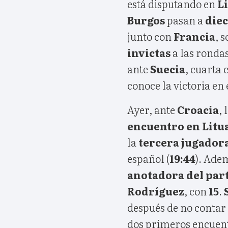
está disputando en
L
Burgos
pasan a
die
junto con
Francia
, 
invictas
a las ronda
ante
Suecia
, cuarta 
conoce la victoria en
Ayer, ante
Croacia
, 
encuentro en Litu
la
tercera jugador
español (
19:44
). Ade
anotadora del par
Rodríguez
, con
15
.
después de no contar
dos primeros encuentr