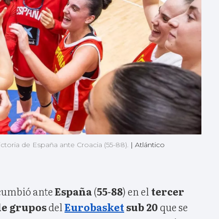
victoria de España ante Croacia (55-88).
|
Atlántico
cumbió ante
España
(
55-88
) en el
tercer
 de grupos
del
Eurobasket
sub 20
que se