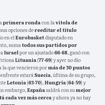
la
primera ronda
con la
vitola de
sus opciones de
reeditar el título
o en el
Eurobasket
disputado en
nto, suma
todos sus partidos por
 a
Israel
por un ajustado
66-68
, ganó con
itriona
Lituania
(
77-69
) y ayer no dio
 a la que vencieron por
más de 30 puntos
, enfrente estará
Suecia
, última de su grupo,
nte
Letonia
(
63-70
),
Hungría
(
64-59
) y
Sin embargo,
España
saldrá con su
mejor
stá cada vez más cerca
y ahora ya no hay
 error
.