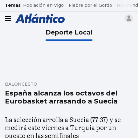
common.go-to-content
Temas
Población en Vigo
Fiebre por el Gordo
Hermand
header.menu.open
Deporte Local
BALONCESTO
España alcanza los octavos del
Eurobasket arrasando a Suecia
La selección arrolla a Suecia (77-37) y se
medirá este viernes a Turquía por un
puesto en las semifinales