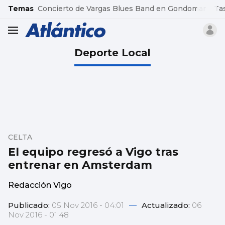
common.go-to-content
Temas
Concierto de Vargas Blues Band en Gondomar
Ta
header.menu.open
Deporte Local
CELTA
El equipo regresó a Vigo tras
entrenar en Amsterdam
Redacción Vigo
Publicado:
05 Nov 2016 - 04:01
—
Actualizado:
06
Nov 2016 - 01:48