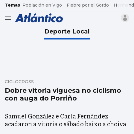
common.go-to-content
Temas
Población en Vigo
Fiebre por el Gordo
Hermand
header.menu.open
Deporte Local
CICLOCROSS
Dobre vitoria viguesa no ciclismo
con auga do Porriño
Samuel González e Carla Fernández
acadaron a vitoria o sábado baixo a choiva