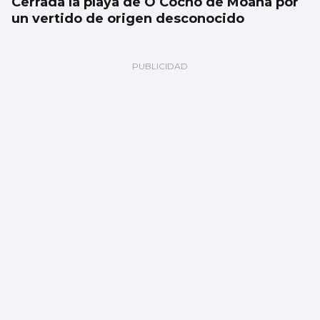
Cerrada la playa de O Cocho de Moaña por
un vertido de origen desconocido
SUCESOS
Un accidente múltiple en la AP-9 provoca
retenciones a la salida de Vigo