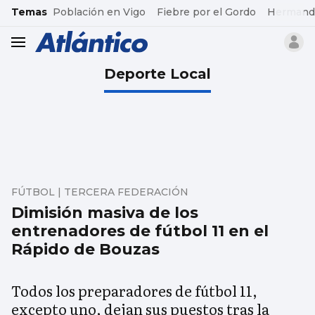
common.go-to-content
Temas
Población en Vigo
Fiebre por el Gordo
Hermand
header.menu.open
Deporte Local
FÚTBOL | TERCERA FEDERACIÓN
Dimisión masiva de los
entrenadores de fútbol 11 en el
Rápido de Bouzas
Todos los preparadores de fútbol 11,
excepto uno, dejan sus puestos tras la