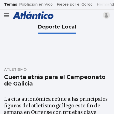
common.go-to-content
Temas
Población en Vigo
Fiebre por el Gordo
Hermand
header.menu.open
Deporte Local
ATLETISMO
Cuenta atrás para el Campeonato
de Galicia
La cita autonómica reúne a las principales
figuras del atletismo gallego este fin de
semana en Ourense con pruebas clave