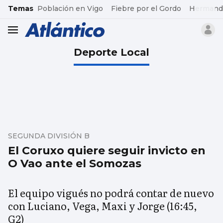
common.go-to-content
Temas
Población en Vigo
Fiebre por el Gordo
Hermand
header.menu.open
Deporte Local
SEGUNDA DIVISIÓN B
El Coruxo quiere seguir invicto en
O Vao ante el Somozas
El equipo vigués no podrá contar de nuevo
con Luciano, Vega, Maxi y Jorge (16:45,
G2)