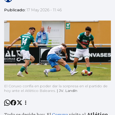
Publicado:
17 May 2026 - 11:46
El Coruxo confía en poder dar la sorpresa en el partido de
hoy ante el Atlético Baleares.
|
JV. Landín
Todo se decide hoy. El
Coruxo
visita al
Atlético