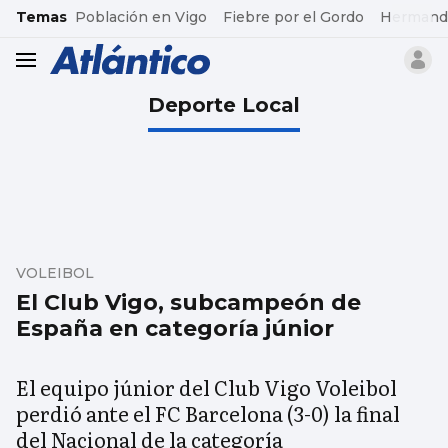
common.go-to-content
Temas
Población en Vigo
Fiebre por el Gordo
Hermand
header.menu.open
Deporte Local
VOLEIBOL
El Club Vigo, subcampeón de
España en categoría júnior
El equipo júnior del Club Vigo Voleibol
perdió ante el FC Barcelona (3-0) la final
del Nacional de la categoría