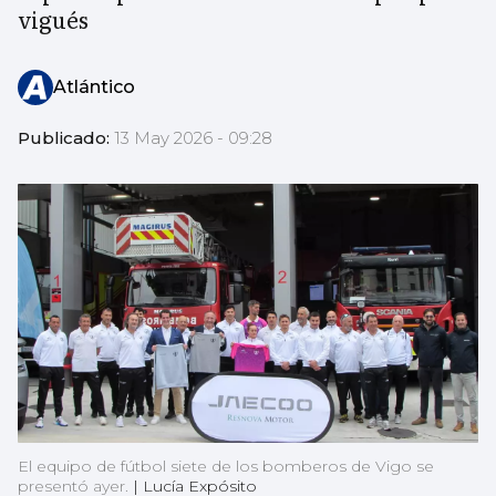
vigués
Atlántico
Publicado:
13 May 2026 - 09:28
El equipo de fútbol siete de los bomberos de Vigo se
presentó ayer.
|
Lucía Expósito