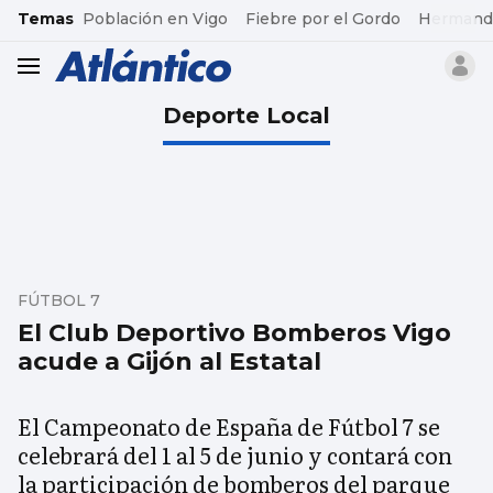
common.go-to-content
Temas
Población en Vigo
Fiebre por el Gordo
Hermand
header.menu.open
Deporte Local
FÚTBOL 7
El Club Deportivo Bomberos Vigo
acude a Gijón al Estatal
El Campeonato de España de Fútbol 7 se
celebrará del 1 al 5 de junio y contará con
la participación de bomberos del parque