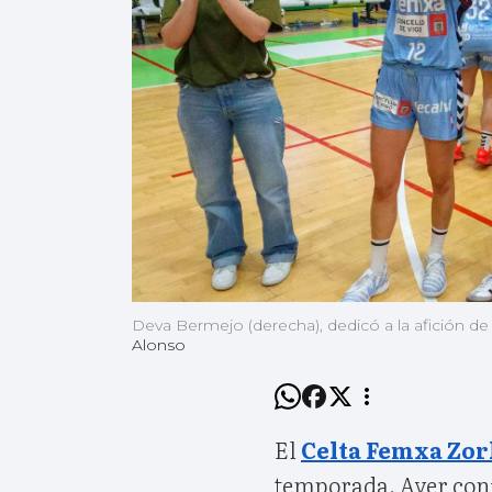
Deva Bermejo (derecha), dedicó a la afición de
Alonso
El
Celta Femxa Zor
temporada. Ayer con