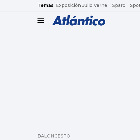
common.go-to-content
Temas
Exposición Julio Verne
Sparc
Spot
header.menu.open
BALONCESTO