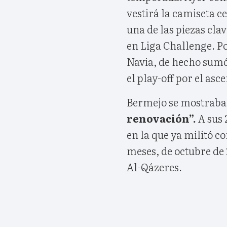
vestirá la camiseta c
una de las piezas cla
en Liga Challenge. Po
Navia, de hecho sumó 
el play-off por el asc
Bermejo se mostraba
renovación”.
A sus 
en la que ya militó c
meses, de octubre de 
Al-Qázeres.