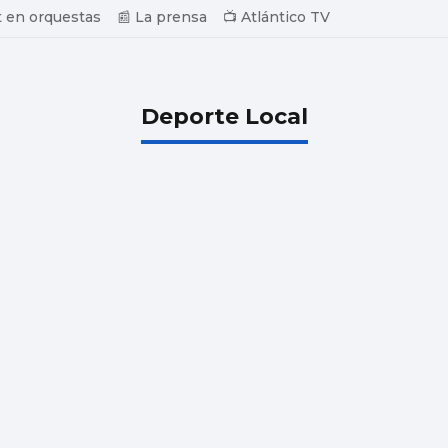
 en orquestas
📰 La prensa
📺 Atlántico TV
Deporte Local