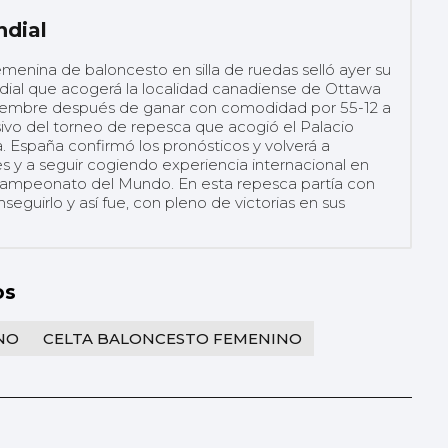
ndial
menina de baloncesto en silla de ruedas selló ayer su
ndial que acogerá la localidad canadiense de Ottawa
iembre después de ganar con comodidad por 55-12 a
sivo del torneo de repesca que acogió el Palacio
. España confirmó los pronósticos y volverá a
s y a seguir cogiendo experiencia internacional en
Campeonato del Mundo. En esta repesca partía con
guirlo y así fue, con pleno de victorias en sus
os
NO
CELTA BALONCESTO FEMENINO