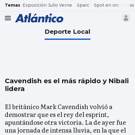
common.go-to-content
Temas
Exposición Julio Verne
Sparc
Spot en orquestas
header.menu.open
Deporte Local
Cavendish es el más rápido y Nibali
lidera
El británico Mark Cavendish volvió a
demostrar que es el rey del esprint,
apuntándose otra victoria. La de ayer fue
una jornada de intensa lluvia, en la que el