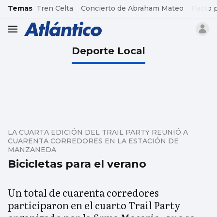
common.go-to-content
Temas
Tren Celta
Concierto de Abraham Mateo
Pacto 
header.menu.open
Deporte Local
LA CUARTA EDICIÓN DEL TRAIL PARTY REUNIÓ A
CUARENTA CORREDORES EN LA ESTACIÓN DE
MANZANEDA
Bicicletas para el verano
Un total de cuarenta corredores
participaron en el cuarto Trail Party