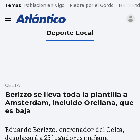
common.go-to-content
Temas
Población en Vigo
Fiebre por el Gordo
Hermand
header.menu.open
Deporte Local
CELTA
Berizzo se lleva toda la plantilla a
Amsterdam, incluido Orellana, que
es baja
Eduardo Berizzo, entrenador del Celta,
desplazará a 25 jugadores mañana