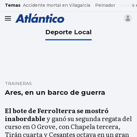
common.go-to-content
Temas
Accidente mortal en Vilagarcía
Peinador
Clases 
header.menu.open
Deporte Local
TRAINERAS
Ares, en un barco de guerra
El bote de Ferrolterra se mostró
inabordable
y ganó su segunda regata del
curso en O Grove, con Chapela tercera,
Tirán cuarta y Cesantes octava en un gran