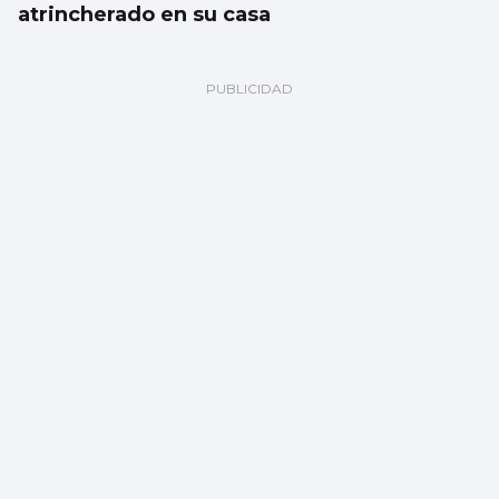
atrincherado en su casa
Vigo albergará durante seis meses la
exposición del bicentenario de Julio Verne
con una inversión de dos millones