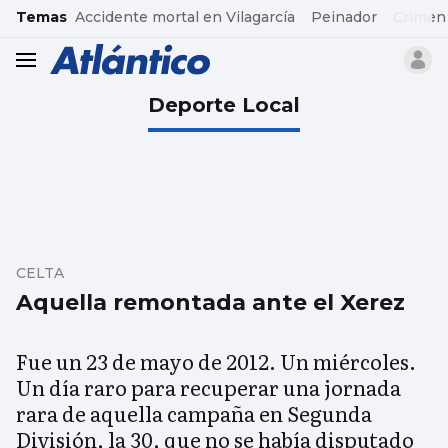
common.go-to-content
Temas
Accidente mortal en Vilagarcía
Peinador
Crimen
header.menu.open
Deporte Local
CELTA
Aquella remontada ante el Xerez
Fue un 23 de mayo de 2012. Un miércoles.
Un día raro para recuperar una jornada
rara de aquella campaña en Segunda
División, la 30, que no se había disputado