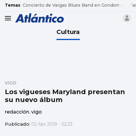
common.go-to-content
Temas
Concierto de Vargas Blues Band en Gondomar
Ta
header.menu.open
Cultura
VIGO
Los vigueses Maryland presentan
su nuevo álbum
redacción. vigo
Publicado:
02 Abr 2019 - 02:23