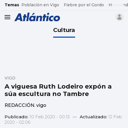
common.go-to-content
Temas
Población en Vigo
Fiebre por el Gordo
Hermand
header.menu.open
Cultura
VIGO
A viguesa Ruth Lodeiro expón a
súa escultura no Tambre
REDACCIÓN. vigo
Publicado:
10 Feb 2020 - 00:13
—
Actualizado:
12 Feb
2020 - 02:06