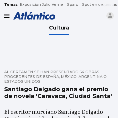
common.go-to-content
Temas
Exposición Julio Verne
Sparc
Spot en orquestas
header.menu.open
Cultura
AL CERTAMEN SE HAN PRESENTADO 64 OBRAS
PROCEDENTES DE ESPAÑA, MÉXICO, ARGENTINA O
ESTADOS UNIDOS
Santiago Delgado gana el premio
de novela 'Caravaca, Ciudad Santa'
El escritor murciano Santiago Delgado