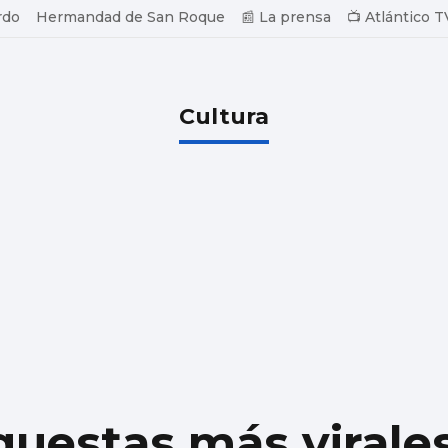
rdo
Hermandad de San Roque
📰 La prensa
📺 Atlántico T
Cultura
questas más virale