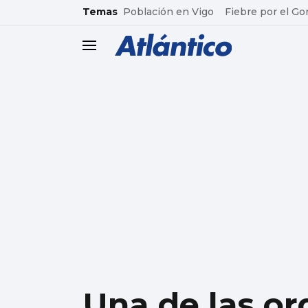
common.go-to-content
Temas
Población en Vigo
Fiebre por el Go
header.menu.open
Una de las or