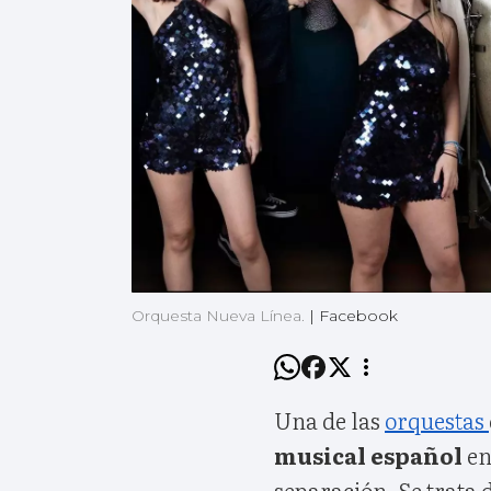
Orquesta Nueva Línea.
|
Facebook
Una de las
orquestas
musical español
en
separación. Se trata 