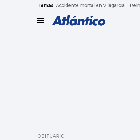
common.go-to-content
Temas
Accidente mortal en Vilagarcía
Pein
header.menu.open
OBITUARIO