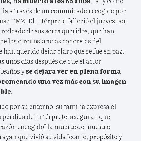
les, ha muerto a los 86 años
, tal y como
lia a través de un comunicado recogido por
nse TMZ. El intérprete falleció el jueves por
rodeado de sus seres queridos, que han
re las circunstancias concretas del
 han querido dejar claro que se fue en paz.
as unos días después de que el actor
pleaños y
se dejara ver en plena forma
, bromeando una vez más con su imagen
ble.
do por su entorno, su familia expresa el
a pérdida del intérprete: aseguran que
razón encogido" la muerte de "nuestro
ayan que vivió su vida "con fe, propósito y