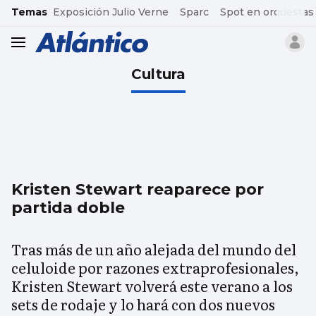
common.go-to-content
Temas
Exposición Julio Verne
Sparc
Spot en orquestas
header.menu.open
Cultura
Kristen Stewart reaparece por
partida doble
Tras más de un año alejada del mundo del
celuloide por razones extraprofesionales,
Kristen Stewart volverá este verano a los
sets de rodaje y lo hará con dos nuevos