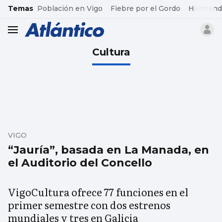
common.go-to-content
Temas
Población en Vigo
Fiebre por el Gordo
Hermand
header.menu.open
Cultura
VIGO
“Jauría”, basada en La Manada, en
el Auditorio del Concello
VigoCultura ofrece 77 funciones en el
primer semestre con dos estrenos
mundiales y tres en Galicia