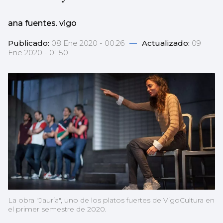
ana fuentes. vigo
Publicado:
08 Ene 2020 - 00:26
—
Actualizado:
09
Ene 2020 - 01:50
La obra "Jauría", uno de los platos fuertes de VigoCultura en
el primer semestre de 2020.